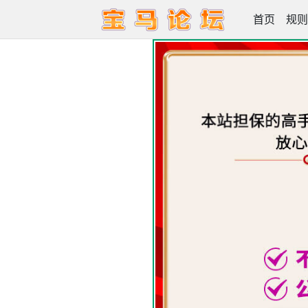
首页
宝马论坛35
规则