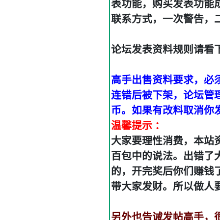
表功能，购买发表功能
联系方式，一次警告，
论坛发表资料规则请看
高手出售资料要求，必
连错后被下架，论坛管
币。如果有改料取消你
温馨提示 ：
大家要理性消费，本站
百包中的说法。出错了
的，开完奖后你们赚钱
带大家发财。所以做人
另外也告诫发帖高手，