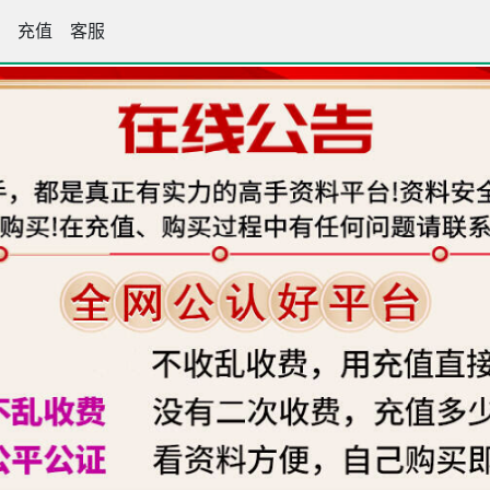
3883.COM绿色网站
充值
客服