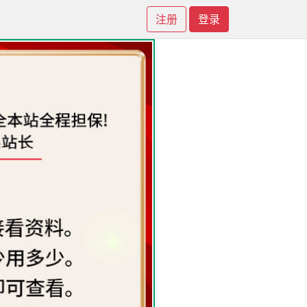
注册
登录