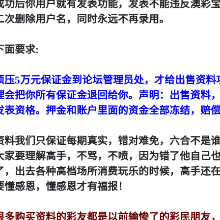
成功后你用户就有发表功能，发表不能违反澳彩
二次删除用户名，同时永远不再录用。
下面要求:
须压5万元保证金到论坛管理员处，才给出售资料
理会把你所有保证金退回给你。声明：出售资料，
发表资格。押金和账户里面的资金全部冻结，赔
资料我们只保证每期真实，错对难免，六合不是
大家要理解高手，不骂，不喷，因为错了他自己
了，出去各种高档场所消费玩乐的时候，高手还
要懂感恩，懂感恩才有福报！
很多购买资料的彩友都是以前输惨了的彩民朋友