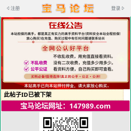
注册
登录
此帖子ID已被下架
宝马论坛网址：147989.com