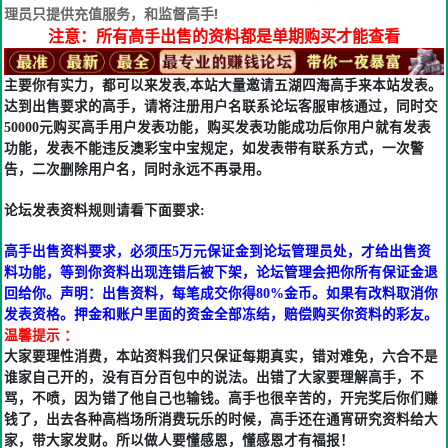
理员只提供充值服务，和监督高手!
注意：所有高手出售的资料都是单期购买才能查看
主要你有实力，都可以来发表,本站大量邀请五湖四海高手来本站发表。
达到出售要求的高手，请将注册用户名联系论坛客服审核通过，同时交
50000元购买高手用户发表功能，购买发表功能成功后你用户就有发表
功能，发表不能违反澳彩宝中宝规定，如发表带有联系方式，一次警
告，二次删除用户名，同时永远不再录用。
论坛发表资料规则请看下面要求:
高手出售资料要求，必须压5万元保证金到论坛管理员处，才给出售资
料功能，等到你资料出现连错后被下架，论坛管理会把你所有保证金退
回给你。声明：出售资料，每笔成交你得80%金币。如果有改料取消你
发表资格。押金和账户里面的资金全部冻结，赔偿购买你资料的彩友。
温馨提示 ：
大家要理性消费，本站资料我们只保证每期真实，错对难免，六合不是
谁家自己开的，没有百分百包中的说法。出错了大家要理解高手，不
骂，不喷，因为错了他自己也输钱。高手也很辛苦的，开完奖后你们赚
钱了，出去各种高档场所消费玩乐的时候，高手还在通宵研究资料给大
家，带大家发财。所以做人要懂感恩，懂感恩才有福报！