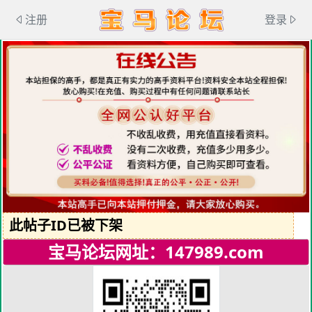
注册
登录
此帖子ID已被下架
宝马论坛网址：147989.com