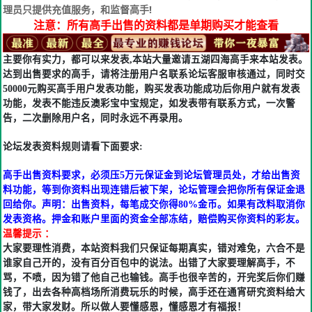
理员只提供充值服务，和监督高手!
注意：所有高手出售的资料都是单期购买才能查看
主要你有实力，都可以来发表,本站大量邀请五湖四海高手来本站发表。
达到出售要求的高手，请将注册用户名联系论坛客服审核通过，同时交
50000元购买高手用户发表功能，购买发表功能成功后你用户就有发表
功能，发表不能违反澳彩宝中宝规定，如发表带有联系方式，一次警
告，二次删除用户名，同时永远不再录用。
论坛发表资料规则请看下面要求:
高手出售资料要求，必须压5万元保证金到论坛管理员处，才给出售资
料功能，等到你资料出现连错后被下架，论坛管理会把你所有保证金退
回给你。声明：出售资料，每笔成交你得80%金币。如果有改料取消你
发表资格。押金和账户里面的资金全部冻结，赔偿购买你资料的彩友。
温馨提示 ：
大家要理性消费，本站资料我们只保证每期真实，错对难免，六合不是
谁家自己开的，没有百分百包中的说法。出错了大家要理解高手，不
骂，不喷，因为错了他自己也输钱。高手也很辛苦的，开完奖后你们赚
钱了，出去各种高档场所消费玩乐的时候，高手还在通宵研究资料给大
家，带大家发财。所以做人要懂感恩，懂感恩才有福报！