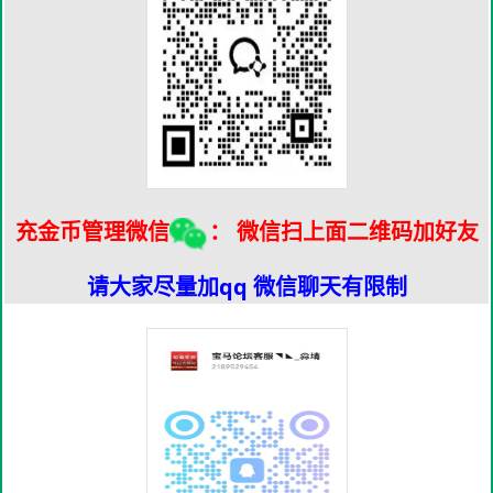
充金币管理
微信
： 微信扫上面二维码加好友
请大家尽量加qq 微信聊天有限制