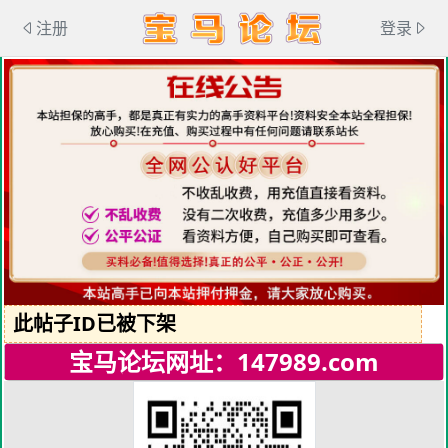
注册
登录
此帖子ID已被下架
宝马论坛网址：147989.com