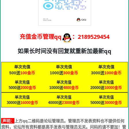
充值金币管理qq
：2189529454
如果长时间没有回复就重新加最新qq
单次充值
单次充值
单次充值
500送
100金币
1000送
300金币
3000送
1000
金币
单次充值
单次充值
单次充值
5000送
2000
金币
10000送
4800
金币
20000送
10000
金币
单次充值
单次充值
单次充值
30000送
16000
金币
40000送
23000
金币
50000送
30000
金币
声明：
上方qq二维码是论坛管理员。管理员不发表资料也不提供任何
资料，论坛所有资料都是高手发表与管理员无关。问码的请不要加！管