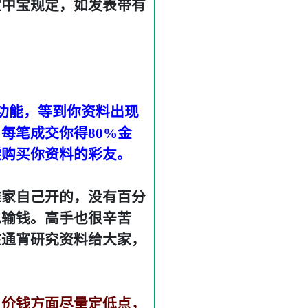
宝中宝规定，如发表带有
功能，等到你资料出现
每笔成交你得80%金
偿购买你资料的彩友。
谁家自己开的，没有百分
也输钱。高手也很辛苦
在通宵研究资料给大家，
，价钱方面尽量定低点，