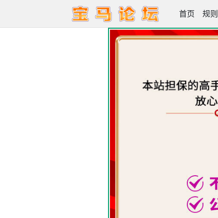
首页
宝马论坛35
规则