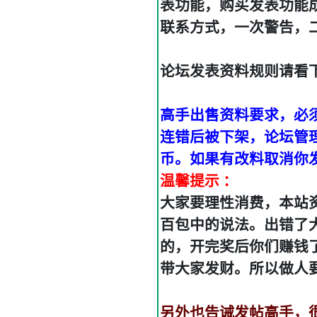
表功能，购买发表功能
联系方式，一次警告，
论坛发表资料规则请看
高手出售资料要求，必
连错后被下架，论坛管
币。如果有改料取消你
温馨提示 ：
大家要理性消费，本站
百包中的说法。出错了
的，开完奖后你们赚钱
带大家发财。所以做人
另外也告诫发帖高手，