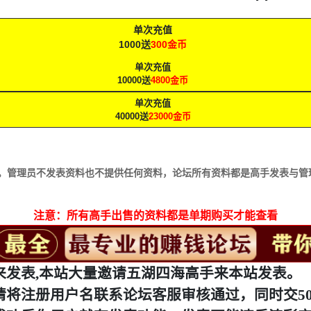
单次充值
1000送
300金币
单次充值
10000送
4800
金币
单次充值
40000送
23000
金币
员。管理员不发表资料也不提供任何资料，论坛所有资料都是高手发表与管
注意：所有高手出售的资料都是单期购买才能查看
来发表,本站大量邀请五湖四海高手来本站发表。
将注册用户名联系论坛客服审核通过，同时交50