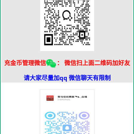
充金币管理
微信
： 微信扫上面二维码加好友
请大家尽量加qq 微信聊天有限制