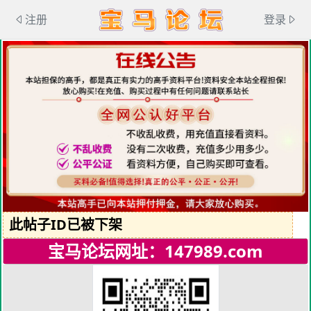
注册
登录
此帖子ID已被下架
宝马论坛网址：147989.com