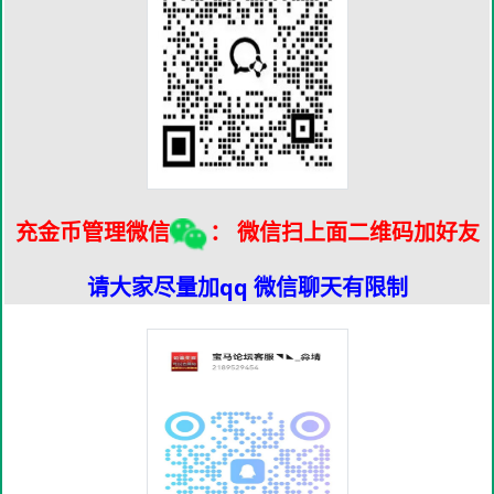
充金币管理
微信
： 微信扫上面二维码加好友
请大家尽量加qq 微信聊天有限制