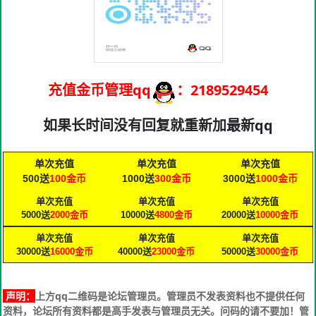
充值金币管理qq
：2189529454
如果长时间没有回复就重新加最新qq
单次充值
单次充值
单次充值
500送
100金币
1000送
300金币
3000送
1000
金币
单次充值
单次充值
单次充值
5000送
2000
金币
10000送
4800
金币
20000送
10000
金币
单次充值
单次充值
单次充值
30000送
16000
金币
40000送
23000
金币
50000送
30000
金币
声明：
上方qq二维码是论坛管理员。管理员不发表资料也不提供任何
资料，论坛所有资料都是高手发表与管理员无关。问码的请不要加！管