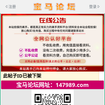
注册
登录
此帖子ID已被下架
宝马论坛网址：147989.com