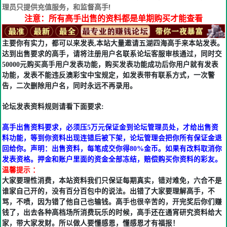
理员只提供充值服务，和监督高手!
注意：所有高手出售的资料都是单期购买才能查看
主要你有实力，都可以来发表,本站大量邀请五湖四海高手来本站发表。
达到出售要求的高手，请将注册用户名联系论坛客服审核通过，同时交
50000元购买高手用户发表功能，购买发表功能成功后你用户就有发表
功能，发表不能违反澳彩宝中宝规定，如发表带有联系方式，一次警
告，二次删除用户名，同时永远不再录用。
论坛发表资料规则请看下面要求:
高手出售资料要求，必须压5万元保证金到论坛管理员处，才给出售资
料功能，等到你资料出现连错后被下架，论坛管理会把你所有保证金退
回给你。声明：出售资料，每笔成交你得80%金币。如果有改料取消你
发表资格。押金和账户里面的资金全部冻结，赔偿购买你资料的彩友。
温馨提示 ：
大家要理性消费，本站资料我们只保证每期真实，错对难免，六合不是
谁家自己开的，没有百分百包中的说法。出错了大家要理解高手，不
骂，不喷，因为错了他自己也输钱。高手也很辛苦的，开完奖后你们赚
钱了，出去各种高档场所消费玩乐的时候，高手还在通宵研究资料给大
家，带大家发财。所以做人要懂感恩，懂感恩才有福报！