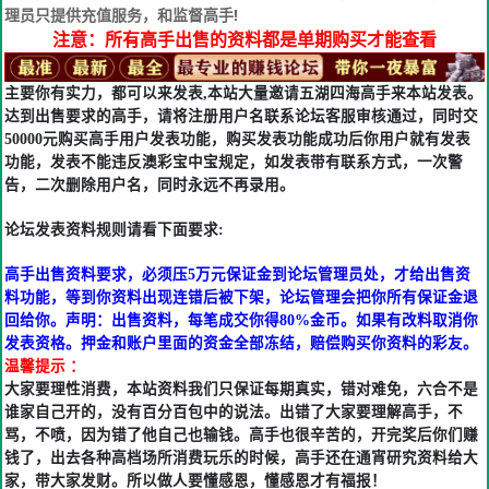
理员只提供充值服务，和监督高手!
注意：所有高手出售的资料都是单期购买才能查看
主要你有实力，都可以来发表,本站大量邀请五湖四海高手来本站发表。
达到出售要求的高手，请将注册用户名联系论坛客服审核通过，同时交
50000元购买高手用户发表功能，购买发表功能成功后你用户就有发表
功能，发表不能违反澳彩宝中宝规定，如发表带有联系方式，一次警
告，二次删除用户名，同时永远不再录用。
论坛发表资料规则请看下面要求:
高手出售资料要求，必须压5万元保证金到论坛管理员处，才给出售资
料功能，等到你资料出现连错后被下架，论坛管理会把你所有保证金退
回给你。声明：出售资料，每笔成交你得80%金币。如果有改料取消你
发表资格。押金和账户里面的资金全部冻结，赔偿购买你资料的彩友。
温馨提示 ：
大家要理性消费，本站资料我们只保证每期真实，错对难免，六合不是
谁家自己开的，没有百分百包中的说法。出错了大家要理解高手，不
骂，不喷，因为错了他自己也输钱。高手也很辛苦的，开完奖后你们赚
钱了，出去各种高档场所消费玩乐的时候，高手还在通宵研究资料给大
家，带大家发财。所以做人要懂感恩，懂感恩才有福报！