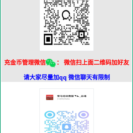
充金币管理
微信
： 微信扫上面二维码加好友
请大家尽量加qq 微信聊天有限制