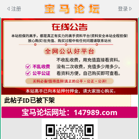
注册
登录
此帖子ID已被下架
宝马论坛网址：147989.com