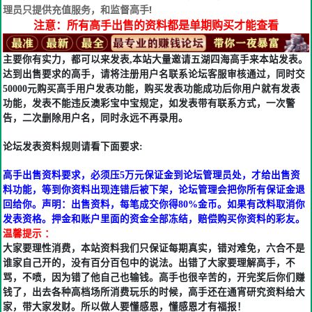
理员只提供充值服务，和监督高手!
注意：所有高手出售的资料都是单期购买才能查看
主要你有实力，都可以来发表,本站大量邀请五湖四海高手来本站发表。
达到出售要求的高手，请将注册用户名联系论坛客服审核通过，同时交
50000元购买高手用户发表功能，购买发表功能成功后你用户就有发表
功能，发表不能违反澳彩宝中宝规定，如发表带有联系方式，一次警
告，二次删除用户名，同时永远不再录用。
论坛发表资料规则请看下面要求:
高手出售资料要求，必须压5万元保证金到论坛管理员处，才给出售资
料功能，等到你资料出现连错后被下架，论坛管理会把你所有保证金退
回给你。声明：出售资料，每笔成交你得80%金币。如果有改料取消你
发表资格。押金和账户里面的资金全部冻结，赔偿购买你资料的彩友。
温馨提示 ：
大家要理性消费，本站资料我们只保证每期真实，错对难免，六合不是
谁家自己开的，没有百分百包中的说法。出错了大家要理解高手，不
骂，不喷，因为错了他自己也输钱。高手也很辛苦的，开完奖后你们赚
钱了，出去各种高档场所消费玩乐的时候，高手还在通宵研究资料给大
家，带大家发财。所以做人要懂感恩，懂感恩才有福报！