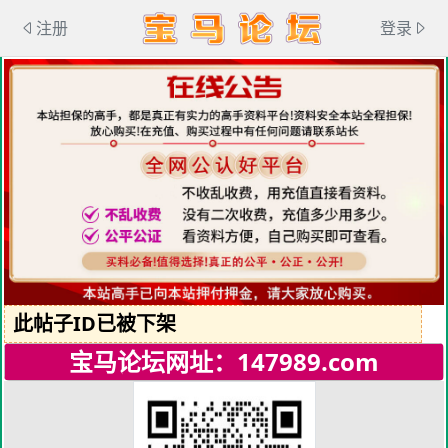
注册
登录
此帖子ID已被下架
宝马论坛网址：147989.com