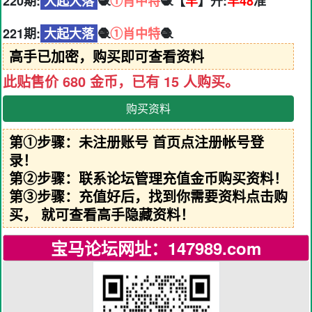
220期:
大起大落
🧶
①肖中特
🧶【
羊
】开:
羊48
准
221期:
大起大落
🧶
①肖中特
🧶
高手已加密，购买即可查看资料
此贴售价 680 金币，已有 15 人购买。
购买资料
第①步骤：未注册账号 首页点注册帐号登
录！
第②步骤：联系论坛管理充值金币购买资料！
第③步骤：充值好后，找到你需要资料点击购
买， 就可查看高手隐藏资料！
宝马论坛网址：147989.com