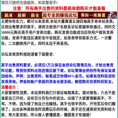
理员只提供充值服务，和监督高手!
注意：所有高手出售的资料都是单期购买才能查看
主要你有实力，都可以来发表,本站大量邀请五湖四海高手来本站发表。
达到出售要求的高手，请将注册用户名联系论坛客服审核通过，同时交
50000元购买高手用户发表功能，购买发表功能成功后你用户就有发表
功能，发表不能违反澳彩宝中宝规定，如发表带有联系方式，一次警
告，二次删除用户名，同时永远不再录用。
论坛发表资料规则请看下面要求:
高手出售资料要求，必须压5万元保证金到论坛管理员处，才给出售资
料功能，等到你资料出现连错后被下架，论坛管理会把你所有保证金退
回给你。声明：出售资料，每笔成交你得80%金币。如果有改料取消你
发表资格。押金和账户里面的资金全部冻结，赔偿购买你资料的彩友。
温馨提示 ：
大家要理性消费，本站资料我们只保证每期真实，错对难免，六合不是
谁家自己开的，没有百分百包中的说法。出错了大家要理解高手，不
骂，不喷，因为错了他自己也输钱。高手也很辛苦的，开完奖后你们赚
钱了，出去各种高档场所消费玩乐的时候，高手还在通宵研究资料给大
家，带大家发财。所以做人要懂感恩，懂感恩才有福报！