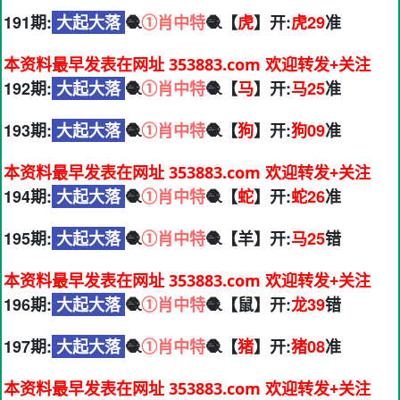
191期:
大起大落
🧶
①肖中特
🧶【
虎
】开:
虎29
准
本资料最早发表在网址 353883.com 欢迎转发+关注
192期:
大起大落
🧶
①肖中特
🧶【
马
】开:
马25
准
193期:
大起大落
🧶
①肖中特
🧶【
狗
】开:
狗09
准
本资料最早发表在网址 353883.com 欢迎转发+关注
194期:
大起大落
🧶
①肖中特
🧶【
蛇
】开:
蛇26
准
195期:
大起大落
🧶
①肖中特
🧶【羊】开:
马25
错
本资料最早发表在网址 353883.com 欢迎转发+关注
196期:
大起大落
🧶
①肖中特
🧶【鼠】开:
龙39
错
197期:
大起大落
🧶
①肖中特
🧶【
猪
】开:
猪08
准
本资料最早发表在网址 353883.com 欢迎转发+关注