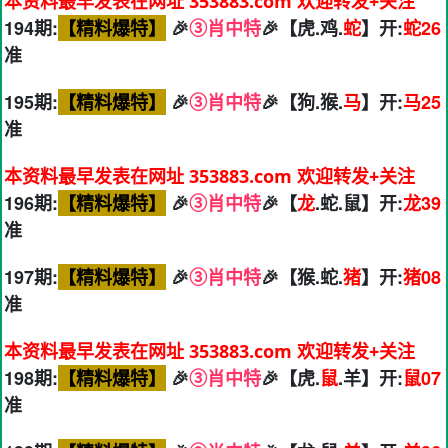
本资料最早发表在网址 353883.com 欢迎转发+关注
194期:
【精料爆特】
🎉
③肖中特
🎉【虎.鸡.
蛇
】开:
蛇26
准
195期:
【精料爆特】
🎉
③肖中特
🎉【狗.猴.
马
】开:
马25
准
本资料最早发表在网址 353883.com 欢迎转发+关注
196期:
【精料爆特】
🎉
③肖中特
🎉【
龙
.蛇.鼠】开:
龙39
准
197期:
【精料爆特】
🎉
③肖中特
🎉【猴.蛇.
猪
】开:
猪08
准
本资料最早发表在网址 353883.com 欢迎转发+关注
198期:
【精料爆特】
🎉
③肖中特
🎉【虎.
鼠
.羊】开:
鼠07
准