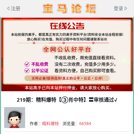
注册
登录
219期：精料爆特【③肖中特】〓审核通过√
作者
：
精料爆特
浏览量
：
66584