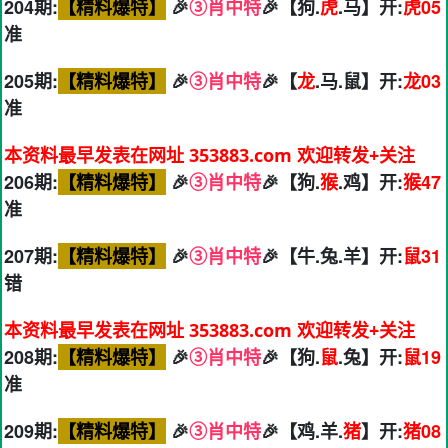
204期:
【精料爆特】
🎉
③肖中特
🎉【狗.
虎
.马】开:
虎05
准
205期:
【精料爆特】
🎉
③肖中特
🎉【
龙
.马.鼠】开:
龙03
准
本资料最早发表在网址 353883.com 欢迎转发+关注
206期:
【精料爆特】
🎉
③肖中特
🎉【狗.
猴
.鸡】开:
猴47
准
207期:
【精料爆特】
🎉
③肖中特
🎉【牛.兔.羊】开:
鼠31
错
本资料最早发表在网址 353883.com 欢迎转发+关注
208期:
【精料爆特】
🎉
③肖中特
🎉【狗.
鼠
.兔】开:
鼠19
准
209期:
【精料爆特】
🎉
③肖中特
🎉【鸡.羊.
猪
】开:
猪08