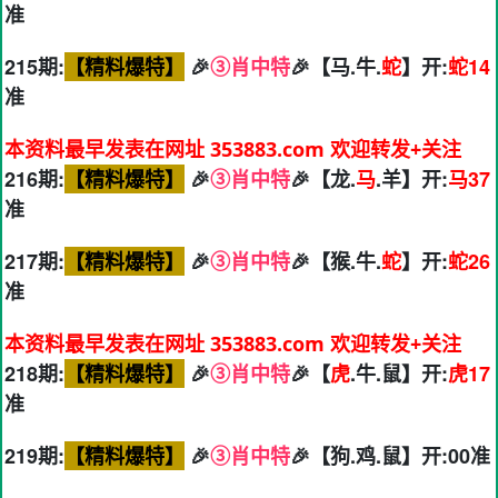
准
215期:
【精料爆特】
🎉
③肖中特
🎉【马.牛.
蛇
】开:
蛇14
准
本资料最早发表在网址 353883.com 欢迎转发+关注
216期:
【精料爆特】
🎉
③肖中特
🎉【龙.
马
.羊】开:
马37
准
217期:
【精料爆特】
🎉
③肖中特
🎉【猴.牛.
蛇
】开:
蛇26
准
本资料最早发表在网址 353883.com 欢迎转发+关注
218期:
【精料爆特】
🎉
③肖中特
🎉【
虎
.牛.鼠】开:
虎17
准
219期:
【精料爆特】
🎉
③肖中特
🎉【狗.鸡.鼠】开:00准