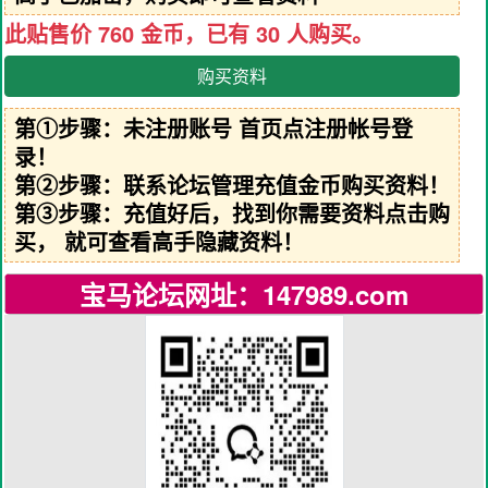
此贴售价 760 金币，已有 30 人购买。
购买资料
第①步骤：未注册账号 首页点注册帐号登
录！
第②步骤：联系论坛管理充值金币购买资料！
第③步骤：充值好后，找到你需要资料点击购
买， 就可查看高手隐藏资料！
宝马论坛网址：147989.com