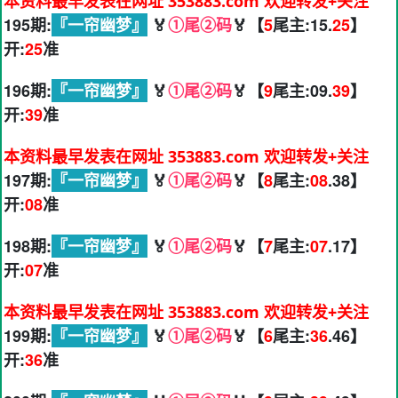
本资料最早发表在网址 353883.com 欢迎转发+关注
195期:
『一帘幽梦』
🏅
①尾②码
🏅【
5
尾主:15.
25
】
开:
25
准
196期:
『一帘幽梦』
🏅
①尾②码
🏅【
9
尾主:09.
39
】
开:
39
准
本资料最早发表在网址 353883.com 欢迎转发+关注
197期:
『一帘幽梦』
🏅
①尾②码
🏅【
8
尾主:
08
.38】
开:
08
准
198期:
『一帘幽梦』
🏅
①尾②码
🏅【
7
尾主:
07
.17】
开:
07
准
本资料最早发表在网址 353883.com 欢迎转发+关注
199期:
『一帘幽梦』
🏅
①尾②码
🏅【
6
尾主:
36
.46】
开:
36
准