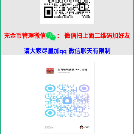
充金币管理
微信
： 微信扫上面二维码加好友
请大家尽量加qq 微信聊天有限制