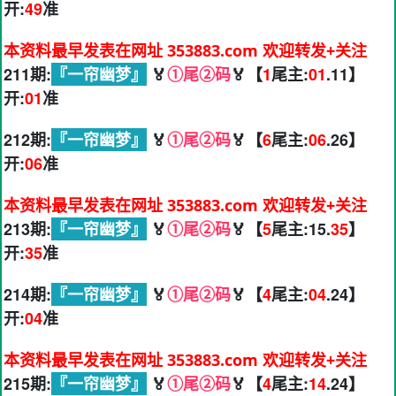
开:
49
准
本资料最早发表在网址 353883.com 欢迎转发+关注
211期:
『一帘幽梦』
🏅
①尾②码
🏅【
1
尾主:
01
.11】
开:
01
准
212期:
『一帘幽梦』
🏅
①尾②码
🏅【
6
尾主:
06
.26】
开:
06
准
本资料最早发表在网址 353883.com 欢迎转发+关注
213期:
『一帘幽梦』
🏅
①尾②码
🏅【
5
尾主:15.
35
】
开:
35
准
214期:
『一帘幽梦』
🏅
①尾②码
🏅【
4
尾主:
04
.24】
开:
04
准
本资料最早发表在网址 353883.com 欢迎转发+关注
215期:
『一帘幽梦』
🏅
①尾②码
🏅【
4
尾主:
14
.24】