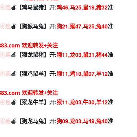
④连
🍏【鸡马鼠猪】开:
鸡46,马25,鼠19,猪32
准
④连
🍏【狗猴马兔】开:
狗21,猴47,马25,兔40
准
83.com 欢迎转发+关注
④连
🍏【猴龙鼠猪】开:
猴11,龙03,鼠31,猪44
准
④连
🍏【猴鸡鼠羊】开:
猴11,鸡10,鼠07,羊12
准
83.com 欢迎转发+关注
④连
🍏【猴龙牛羊】开:
猴11,龙03,牛30,羊12
准
④连
🍏【狗龙马兔】开:
狗09,龙03,马49,兔40
准