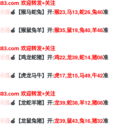
83.com 欢迎转发+关注
④连
🍏【猴马蛇兔】开:
猴23,马13,蛇26,兔40
准
④连
🍏【猴鼠兔羊】开:
猴35,鼠19,兔40,羊48
准
83.com 欢迎转发+关注
④连
🍏【鸡龙蛇猪】开:
鸡22,龙39,蛇14,猪08
准
④连
🍏【虎龙马牛】开:
虎17,龙15,马49,牛42
准
83.com 欢迎转发+关注
④连
🍏【龙蛇羊猪】开:
龙39,蛇38,羊12,猪08
准
④连
🍏【龙鼠兔猪】开:
龙39,鼠43,兔16,猪32
准