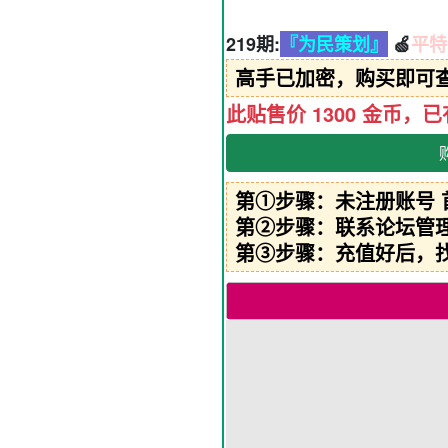
219期:
『为民策划』
🍏
平特
高手已加密，购买即可
此贴售价 1300 金币，已
第①步骤：未注册账号 
第②步骤：联系论坛管
第③步骤：充值好后，