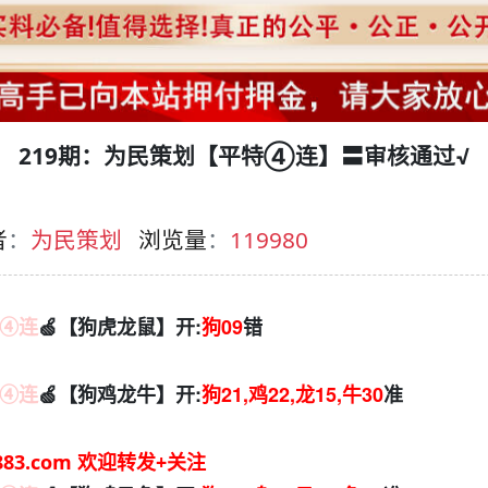
219期：为民策划【平特④连】〓审核通过√
者
：
为民策划
浏览量
：
119980
④连
🍏【狗虎龙鼠】开:
狗09
错
④连
🍏【狗鸡龙牛】开:
狗21,鸡22,龙15,牛30
准
83.com 欢迎转发+关注