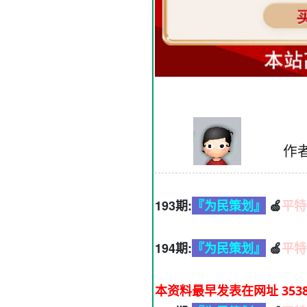
作
193期:
『为民策划』
🍏
平特
194期:
『为民策划』
🍏
平特
本资料最早发表在网址 3538