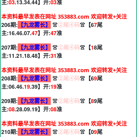
主:
03
.13.34.44】开:
03
准
本资料最早发表在网址 353883.com 欢迎转发+关注
206期:
【九龙雾长】
👚
②尾④码
👚【6
7
尾
主:16.46.07.
47
】开:
47
准
207期:
【九龙雾长】
👚
②尾④码
👚【
1
8尾
主:11.21.18.48】开:
31
准
本资料最早发表在网址 353883.com 欢迎转发+关注
208期:
【九龙雾长】
👚
②尾④码
👚【6
9
尾
主:06.46.
19
.39】开:
19
准
209期:
【九龙雾长】
👚
②尾④码
👚【
8
9尾
主:
08
.28.09.19】开:
08
准
本资料最早发表在网址 353883.com 欢迎转发+关注
210期:
【九龙雾长】
👚
②尾④码
👚【0
9
尾