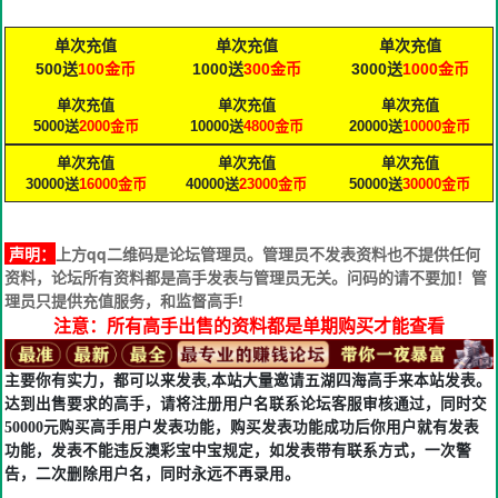
单次充值
单次充值
单次充值
500送
100金币
1000送
300金币
3000送
1000
金币
单次充值
单次充值
单次充值
5000送
2000
金币
10000送
4800
金币
20000送
10000
金币
单次充值
单次充值
单次充值
30000送
16000
金币
40000送
23000
金币
50000送
30000
金币
声明：
上方qq二维码是论坛管理员。管理员不发表资料也不提供任何
资料，论坛所有资料都是高手发表与管理员无关。问码的请不要加！管
理员只提供充值服务，和监督高手!
注意：所有高手出售的资料都是单期购买才能查看
主要你有实力，都可以来发表,本站大量邀请五湖四海高手来本站发表。
达到出售要求的高手，请将注册用户名联系论坛客服审核通过，同时交
50000元购买高手用户发表功能，购买发表功能成功后你用户就有发表
功能，发表不能违反澳彩宝中宝规定，如发表带有联系方式，一次警
告，二次删除用户名，同时永远不再录用。