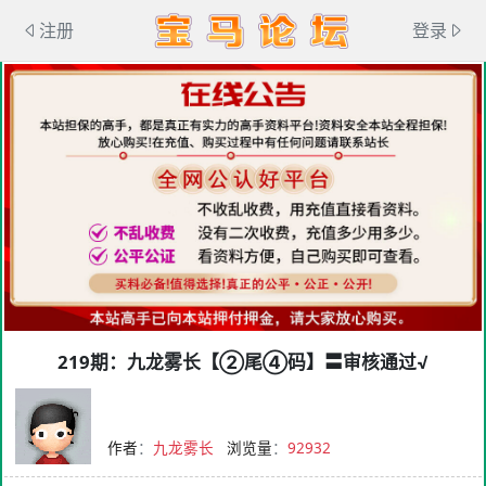
注册
登录
219期：九龙雾长【②尾④码】〓审核通过√
作者
：
九龙雾长
浏览量
：
92932