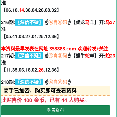
准
【06.18.
14
.38.04.28.08.32】
216期:
〖深信不疑〗
☝️
④肖⑧码
☝️【虎龙
马
羊】开:
马37
准
【05.41.03.27.01.25.12.36】
本资料最早发表在网址 353883.com 欢迎转发+关注
217期:
〖深信不疑〗
☝️
④肖⑧码
☝️【猴牛
蛇
羊】开:
蛇26
准
【11.35.06.18.02.
26
.12.36】
218期:
〖深信不疑〗
☝️
④肖⑧码
☝️
高手已加密，购买即可查看资料
此贴售价 400 金币，已有 44 人购买。
购买资料