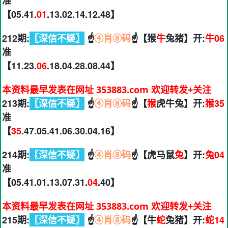
准
【05.41.
01
.13.02.14.12.48】
212期:
〖深信不疑〗
☝️
④肖⑧码
☝️【猴
牛
兔猪】开:
牛06
准
【11.23.
06
.18.04.28.08.44】
本资料最早发表在网址 353883.com 欢迎转发+关注
213期:
〖深信不疑〗
☝️
④肖⑧码
☝️【
猴
虎牛兔】开:
猴35
准
【
35
.47.05.41.06.30.04.16】
214期:
〖深信不疑〗
☝️
④肖⑧码
☝️【虎马鼠
兔
】开:
兔04
准
【05.41.01.13.07.31.
04
.40】
本资料最早发表在网址 353883.com 欢迎转发+关注
215期:
〖深信不疑〗
☝️
④肖⑧码
☝️【牛
蛇
兔猪】开:
蛇14