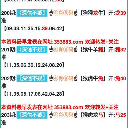
200期:
〖深信不疑〗
☝️
④肖⑧码
☝️【狗猴
龙
牛】开:
龙39
准
【09.33.11.35.15.
39
.06.42】
本资料最早发表在网址 353883.com 欢迎转发+关注
201期:
〖深信不疑〗
☝️
④肖⑧码
☝️【猴牛羊
猪
】开:
猪32
准
【11.35.06.30.12.24.08.20】
202期:
〖深信不疑〗
☝️
④肖⑧码
☝️【猴虎牛
兔
】开:
兔40
准
【11.35.05.17.06.42.04.28】
本资料最早发表在网址 353883.com 欢迎转发+关注
203期:
〖深信不疑〗
☝️
④肖⑧码
☝️【猴虎龙
马
】开:
马25
准