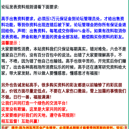
论坛发表资料规则请看下面要求:
高手出售资料要求，必须压5万元保证金到论坛管理员处，才给出售资
料功能，等到你资料出现连错后被下架，论坛管理会把你所有保证金退
回给你。声明：出售资料，每笔成交你得80%金币。如果有改料取消你
发表资格。押金和账户里面的资金全部冻结，赔偿购买你资料的彩友。
温馨提示 ：
大家要理性消费，本站资料我们只保证每期真实，错对难免，六合不是
谁家自己开的，没有百分百包中的说法。出错了大家要理解高手，不
骂，不喷，因为错了他自己也输钱。高手也很辛苦的，开完奖后你们赚
钱了，出去各种高档场所消费玩乐的时候，高手还在通宵研究资料给大
家，带大家发财。所以做人要懂感恩，懂感恩才有福报！
另外也告诫发帖高手，很多购买资料的彩友都是以前输惨了的彩民朋
友，价钱方面尽量定低点，不要在人家伤口撒盐，雪上加霜的事情我们
不做。日行一善，福报满满！
让我们共同打造一个绿色的交流平台！
这里没有欺骗，这里是大家共同的家，
大家要维护好我们的天地，遵守各项规则！
相互监督！互助共赢！